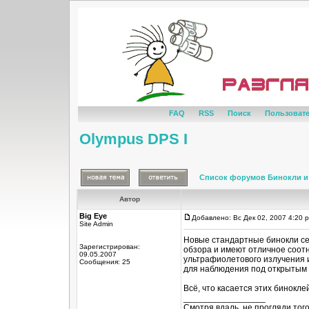
FAQ
RSS
Поиск
Пользоват
Olympus DPS I
Список форумов Бинокли и
Автор
Big Eye
Добавлено: Вс Дек 02, 2007 4:20 
Site Admin
Новые стандартные бинокли се
Зарегистрирован:
обзора и имеют отличное соот
09.05.2007
ультрафиолетового излучения 
Сообщения: 25
для наблюдения под открытым 
Всё, что касается этих бинокле
_________________
Смотря вдаль, не прогляди тог