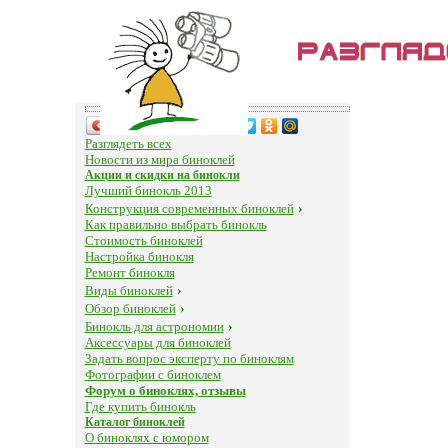
Поделиться…
Разглядеть всех
Новости из мира биноклей
Акции и скидки на бинокли
Лучший бинокль 2013
Конструкция современных биноклей
›
Как правильно выбрать бинокль
Стоимость биноклей
Настройка бинокля
Ремонт бинокля
Виды биноклей
›
Обзор биноклей
›
Бинокль для астрономии
›
Аксессуары для биноклей
Задать вопрос эксперту по биноклям
Фотографии с биноклем
Форум о биноклях, отзывы
Где купить бинокль
Каталог биноклей
О биноклях с юмором