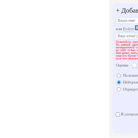
+
Добав
или
Войти
Пожалуйста, указ
На данный адре
активационной с
на сайте только 
Нам важно знать,
спам-бот. Кроме 
получать уведомле
Оценка
Положит
Нейтрал
Отрицат
Я согласе