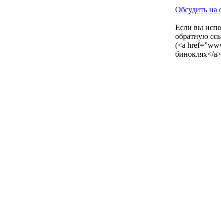
Обсудить на 
Если вы испол
обратную ссы
(<a href=”www
биноклях</a>