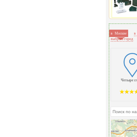
в Москве
в
выбрать город
Четыре г