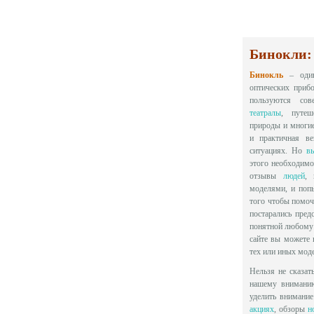
Бинокли: 
Бинокль
– один
оптических приб
пользуются сов
театралы
, путеш
природы и многие
и практичная ве
ситуациях. Но
в
этого необходимо
отзывы
людей
, 
моделями, и попы
того чтобы помоч
постарались пре
понятной любому 
сайте вы можете
тех или иных мод
Нельзя не сказат
нашему вниманию
уделить внимани
акциях
, обзоры
н