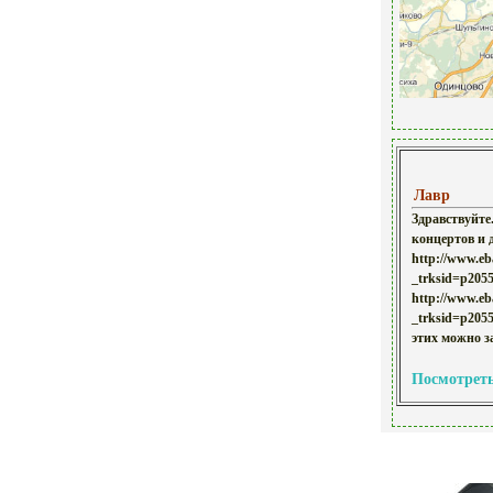
Лавр
Здравствуйте
концертов и 
http://www.eb
_trksid=p20
http://www.eb
_trksid=p20
этих можно за
Посмотреть