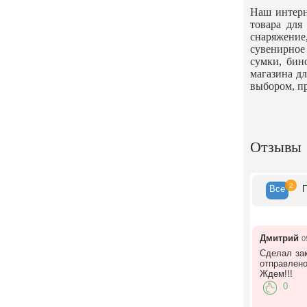
Наш интерн
товара для
снаряжени
сувенирное 
сумки, бин
магазина дл
выбором, п
Отзывы
2
Все
Дмитрий
0
Сделал зак
отправлено
Ждем!!!
0