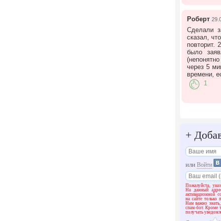
Роберт
29.
Сделали з
сказал, чт
повторит. 
было заяв
(непонятно
через 5 ми
времени, е
1
+
Добав
или
Войти
Пожалуйста, указ
На данный адре
активационной с
на сайте только 
Нам важно знать,
спам-бот. Кроме 
получать уведомле