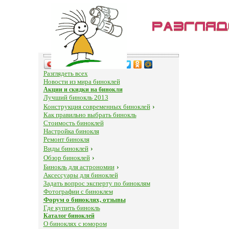
Поделиться…
Разглядеть всех
Новости из мира биноклей
Акции и скидки на бинокли
Лучший бинокль 2013
Конструкция современных биноклей
›
Как правильно выбрать бинокль
Стоимость биноклей
Настройка бинокля
Ремонт бинокля
Виды биноклей
›
Обзор биноклей
›
Бинокль для астрономии
›
Аксессуары для биноклей
Задать вопрос эксперту по биноклям
Фотографии с биноклем
Форум о биноклях, отзывы
Где купить бинокль
Каталог биноклей
О биноклях с юмором