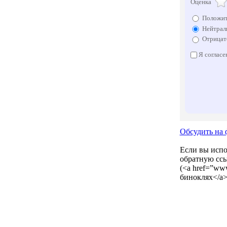
Оценка
Положит
Нейтрал
Отрицат
Я согласе
Обсудить на 
Если вы испол
обратную ссы
(<a href=”www
биноклях</a>