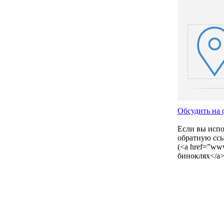
Обсудить на 
Если вы испол
обратную ссы
(<a href=”www
биноклях</a>