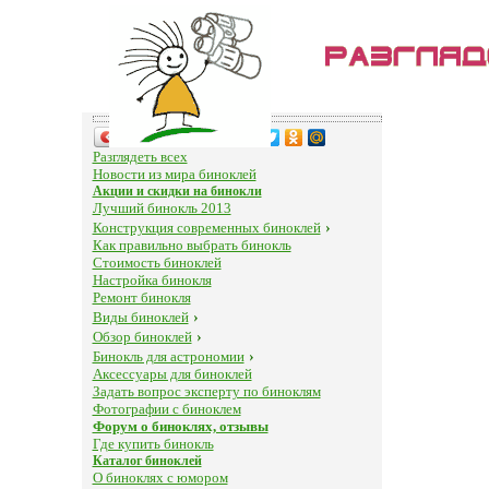
Поделиться…
Разглядеть всех
Новости из мира биноклей
Акции и скидки на бинокли
Лучший бинокль 2013
Конструкция современных биноклей
›
Как правильно выбрать бинокль
Стоимость биноклей
Настройка бинокля
Ремонт бинокля
Виды биноклей
›
Обзор биноклей
›
Бинокль для астрономии
›
Аксессуары для биноклей
Задать вопрос эксперту по биноклям
Фотографии с биноклем
Форум о биноклях, отзывы
Где купить бинокль
Каталог биноклей
О биноклях с юмором